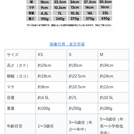
画像引用：楽天市場
サイズ
XS
S
M
高さ（タテ）
約24cm
約30cm
約34cm
横幅（ヨコ）
約18cm
約22.5cm
約24cm
マチ
約9cm
約10.5cm
約12cm
容量
約4.5L
約7L
約10.5L
重量
約200g
約250g
約280g
5〜8歳頃（年
3〜5歳頃（年
年齢目安
1〜3歳頃
長〜小学校低
少〜年中）
学年）