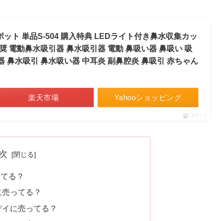
ーポット 単品S-504 購入特典 LEDライト付き鼻水収集カッ
推奨 電動鼻水吸引器 鼻水吸引器 電動 鼻吸い器 鼻吸い 吸
器 鼻水吸引 鼻水吸い器 中耳炎 副鼻腔炎 鼻吸引 赤ちゃん
楽天市場
Yahooショッピング
ポチップ
次
ってる？
に売ってる？
デイに売ってる？