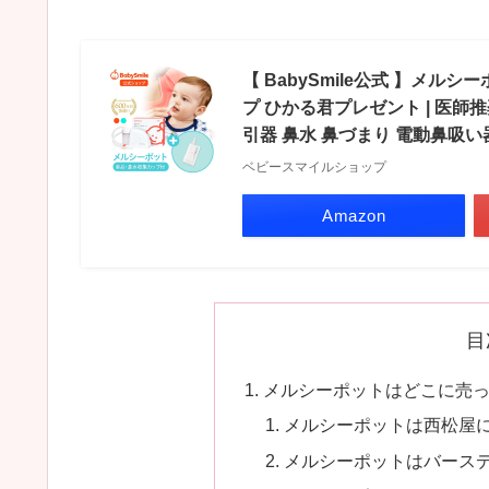
【 BabySmile公式 】メルシ
プ ひかる君プレゼント | 医師
引器 鼻水 鼻づまり 電動鼻吸い
ベビースマイルショップ
Amazon
目
メルシーポットはどこに売
メルシーポットは西松屋
メルシーポットはバース