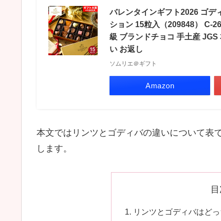
バレンタインギフト2026 ゴディ
ション 15粒入（209848） C-
級 ブランドチョコ 手土産 JG
い お返し
ソムリエ＠ギフト
Amazon
本文ではリンツとゴディバの違いについて表
します。
目
リンツとゴディバはどっ